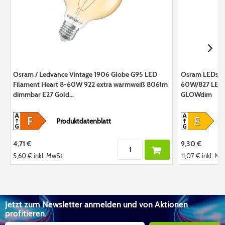
Osram / Ledvance Vintage 1906 Globe G95 LED
Osram LEDstar
Filament Heart 8-60W 922 extra warmweiß 806lm
60W/827 LED 
dimmbar E27 Gold...
GLOWdim
Produktdatenblatt
4,71 €
9,30 €
5,60 €
inkl. MwSt
11,07 €
inkl. Mw
Jetzt zum Newsletter anmelden und von Aktionen
profitieren.