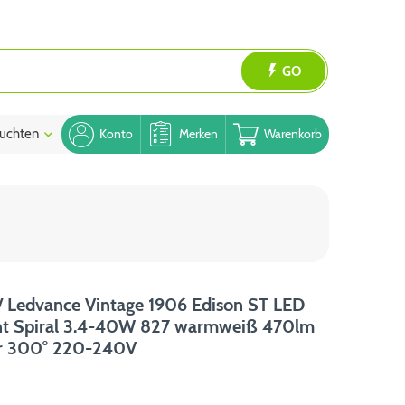
GO
uchten
Blog
Konto
Merken
Warenkorb
 Ledvance Vintage 1906 Edison ST LED
nt Spiral 3.4-40W 827 warmweiß 470lm
ar 300° 220-240V