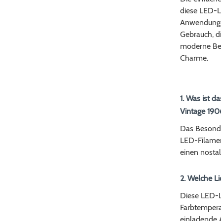
diese LED-L
Anwendungen
Gebrauch, d
moderne Bel
Charme.
1. Was ist 
Vintage 190
Das Besonde
LED-Filament
einen nosta
2. Welche L
Diese LED-L
Farbtempera
einladende 