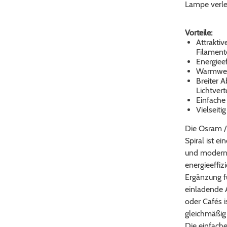
Lampe verle
Vorteile:
Attrakti
Filament
Energieef
Warmweiß
Breiter 
Lichtvert
Einfache
Vielseiti
Die Osram /
Spiral ist e
und moderner
energieeffiz
Ergänzung fü
einladende 
oder Cafés i
gleichmäßig 
Die einfache