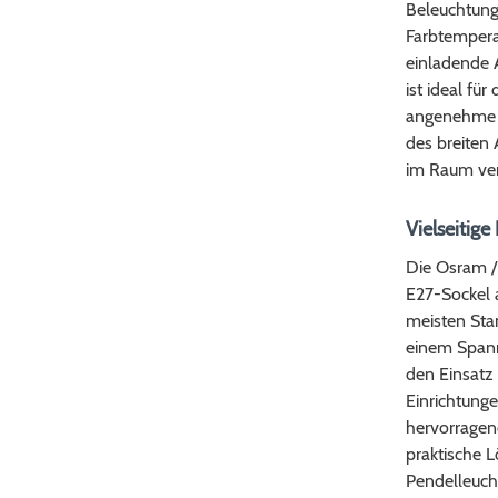
Beleuchtungs
Farbtempera
einladende 
ist ideal fü
angenehme 
des breiten 
im Raum vert
Vielseitige
Die Osram /
E27-Sockel a
meisten Stan
einem Spann
den Einsatz
Einrichtung
hervorragen
praktische L
Pendelleuch