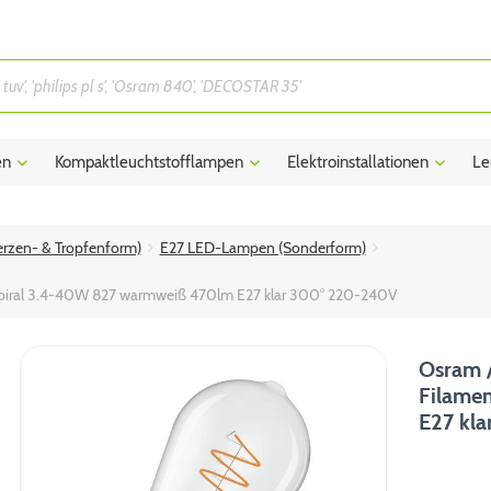
en
Kompaktleuchtstofflampen
Elektroinstallationen
Le
rzen- & Tropfenform)
E27 LED-Lampen (Sonderform)
Spiral 3.4-40W 827 warmweiß 470lm E27 klar 300° 220-240V
Osram /
Filame
E27 kl