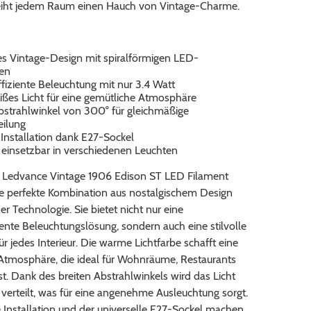
iht jedem Raum einen Hauch von Vintage-Charme.
ves Vintage-Design mit spiralförmigen LED-
en
fiziente Beleuchtung mit nur 3.4 Watt
es Licht für eine gemütliche Atmosphäre
Abstrahlwinkel von 300° für gleichmäßige
eilung
 Installation dank E27-Sockel
g einsetzbar in verschiedenen Leuchten
 Ledvance Vintage 1906 Edison ST LED Filament
ine perfekte Kombination aus nostalgischem Design
 Technologie. Sie bietet nicht nur eine
iente Beleuchtungslösung, sondern auch eine stilvolle
r jedes Interieur. Die warme Lichtfarbe schafft eine
Atmosphäre, die ideal für Wohnräume, Restaurants
st. Dank des breiten Abstrahlwinkels wird das Licht
verteilt, was für eine angenehme Ausleuchtung sorgt.
 Installation und der universelle E27-Sockel machen