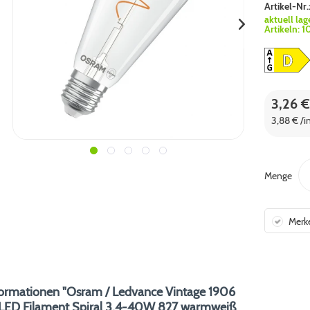
Artikel-Nr.
aktuell lag
Artikeln:
1
3,26 €
3,88 € /i
Menge
Merk
ormationen "Osram / Ledvance Vintage 1906
 LED Filament Spiral 3.4-40W 827 warmweiß