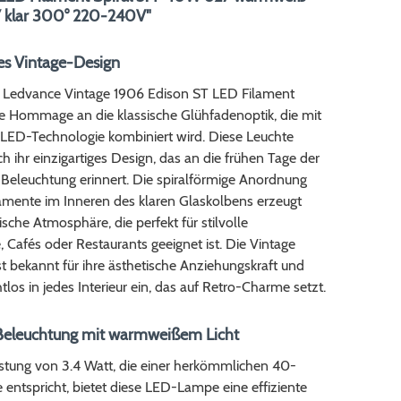
 klar 300° 220-240V"
ges Vintage-Design
 Ledvance Vintage 1906 Edison ST LED Filament
ine Hommage an die klassische Glühfadenoptik, die mit
LED-Technologie kombiniert wird. Diese Leuchte
ch ihr einzigartiges Design, das an die frühen Tage der
 Beleuchtung erinnert. Die spiralförmige Anordnung
amente im Inneren des klaren Glaskolbens erzeugt
ische Atmosphäre, die perfekt für stilvolle
Cafés oder Restaurants geeignet ist. Die Vintage
st bekannt für ihre ästhetische Anziehungskraft und
htlos in jedes Interieur ein, das auf Retro-Charme setzt.
 Beleuchtung mit warmweißem Licht
istung von 3.4 Watt, die einer herkömmlichen 40-
entspricht, bietet diese LED-Lampe eine effiziente