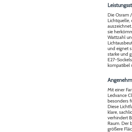
Leistungss
Die Osram /
Lichtquelle,
auszeichnet.
sie herkömml
Wattzahl und
Lichtausbeut
und eignet 
starke und 
E27-Sockels
kompatibel u
Angenehmes
Mit einer F
Ledvance Cla
besonders fü
Diese Lichtf
klare, sach
verhindert B
Raum. Der br
größere Flä