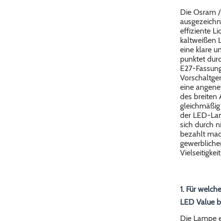
Die Osram / 
ausgezeichne
effiziente L
kaltweißen L
eine klare u
punktet durc
E27-Fassung
Vorschaltge
eine angene
des breiten
gleichmäßig 
der LED-Lam
sich durch n
bezahlt mach
gewerbliche
Vielseitigkei
1. Für welch
LED Value b
Die Lampe ei