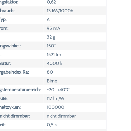
ngsfaktor:
0,62
brauch:
13 kW/1000h
yp:
A
rom:
95 mA
32 g
ngswinkel:
150°
:
1521 lm
atur:
4000 k
rgabeindex Ra:
80
Birne
temperaturbereich:
-20…+40°C
ute:
117 lm/W
altzyklen:
100000
icht dimmbar:
nicht dimmbar
it:
0,5 s