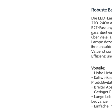
Robuste Ba
Die LED-Lam
220-240V au
E27-Fassung
garantiert e
über viele J
Lampe dezen
ihre unaufdr
Value ist som
Effizienz un
Vorteile:
- Hohe Lich
- Kaltweiße
Produktivitä
- Breiter Ab
- Geringer E
- Lange Leb
Ledvance
- Einfache I