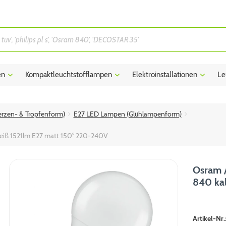
en
Kompaktleuchtstofflampen
Elektroinstallationen
Le
rzen- & Tropfenform)
E27 LED Lampen (Glühlampenform)
eiß 1521lm E27 matt 150° 220-240V
Osram /
840 ka
Artikel-Nr.