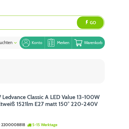
GO
uchten
Blog
Konto
Merken
Warenkorb
 Ledvance Classic A LED Value 13-100W
ltweiß 1521lm E27 matt 150° 220-240V
:
2200008818
5-15 Werktage