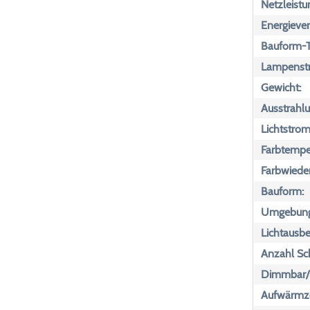
Netzleistu
Energiever
Bauform-T
Lampenst
Gewicht:
Ausstrahlu
Lichtstrom
Farbtemper
Farbwiede
Bauform:
Umgebungs
Lichtausbe
Anzahl Sch
Dimmbar/n
Aufwärmze