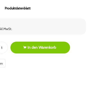
Produktdatenblatt
€
nkl MwSt.
In den
Warenkorb
en