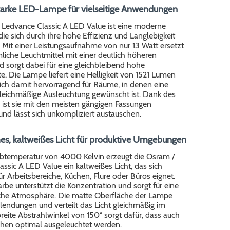
tarke LED-Lampe für vielseitige Anwendungen
 Ledvance Classic A LED Value ist eine moderne
 die sich durch ihre hohe Effizienz und Langlebigkeit
 Mit einer Leistungsaufnahme von nur 13 Watt ersetzt
iche Leuchtmittel mit einer deutlich höheren
 sorgt dabei für eine gleichbleibend hohe
e. Die Lampe liefert eine Helligkeit von 1521 Lumen
sich damit hervorragend für Räume, in denen eine
gleichmäßige Ausleuchtung gewünscht ist. Dank des
 ist sie mit den meisten gängigen Fassungen
nd lässt sich unkompliziert austauschen.
, kaltweißes Licht für produktive Umgebungen
arbtemperatur von 4000 Kelvin erzeugt die Osram /
ssic A LED Value ein kaltweißes Licht, das sich
r Arbeitsbereiche, Küchen, Flure oder Büros eignet.
arbe unterstützt die Konzentration und sorgt für eine
liche Atmosphäre. Die matte Oberfläche der Lampe
lendungen und verteilt das Licht gleichmäßig im
eite Abstrahlwinkel von 150° sorgt dafür, dass auch
chen optimal ausgeleuchtet werden.