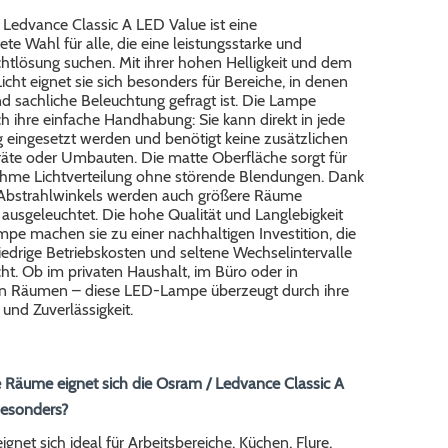
Ledvance Classic A LED Value ist eine
te Wahl für alle, die eine leistungsstarke und
ichtlösung suchen. Mit ihrer hohen Helligkeit und dem
icht eignet sie sich besonders für Bereiche, in denen
nd sachliche Beleuchtung gefragt ist. Die Lampe
h ihre einfache Handhabung: Sie kann direkt in jede
 eingesetzt werden und benötigt keine zusätzlichen
räte oder Umbauten. Die matte Oberfläche sorgt für
hme Lichtverteilung ohne störende Blendungen. Dank
 Abstrahlwinkels werden auch größere Räume
ausgeleuchtet. Die hohe Qualität und Langlebigkeit
pe machen sie zu einer nachhaltigen Investition, die
iedrige Betriebskosten und seltene Wechselintervalle
t. Ob im privaten Haushalt, im Büro oder in
n Räumen – diese LED-Lampe überzeugt durch ihre
t und Zuverlässigkeit.
e Räume eignet sich die Osram / Ledvance Classic A
esonders?
gnet sich ideal für Arbeitsbereiche, Küchen, Flure,