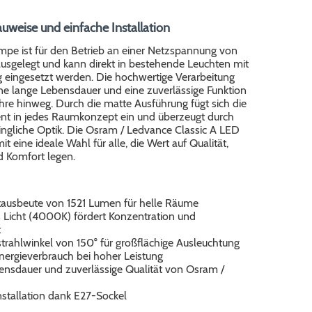
uweise und einfache Installation
pe ist für den Betrieb an einer Netzspannung von
sgelegt und kann direkt in bestehende Leuchten mit
 eingesetzt werden. Die hochwertige Verarbeitung
ine lange Lebensdauer und eine zuverlässige Funktion
ahre hinweg. Durch die matte Ausführung fügt sich die
t in jedes Raumkonzept ein und überzeugt durch
ingliche Optik. Die Osram / Ledvance Classic A LED
it eine ideale Wahl für alle, die Wert auf Qualität,
d Komfort legen.
tausbeute von 1521 Lumen für helle Räume
s Licht (4000K) fördert Konzentration und
t
strahlwinkel von 150° für großflächige Ausleuchtung
nergieverbrauch bei hoher Leistung
ensdauer und zuverlässige Qualität von Osram /
nstallation dank E27-Sockel