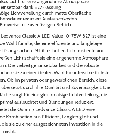
es Licht für eine angenehme Atmosphäre
ig einsetzbar dank E27-Fassung
ßige Lichtverteilung durch matte Oberfläche
bensdauer reduziert Austauschkosten
Bauweise für zuverlässigen Betrieb
 Ledvance Classic A LED Value 10-75W 827 ist eine
e Wahl für alle, die eine effiziente und langlebige
slösung suchen. Mit ihrer hohen Lichtausbeute und
ßen Licht schafft sie eine angenehme Atmosphäre
m. Die vielseitige Einsetzbarkeit und die robuste
hen sie zu einer idealen Wahl für unterschiedlichste
. Ob im privaten oder gewerblichen Bereich, diese
erzeugt durch ihre Qualität und Zuverlässigkeit. Die
äche sorgt für eine gleichmäßige Lichtverteilung, die
timal ausleuchtet und Blendungen reduziert.
ietet die Osram / Ledvance Classic A LED eine
e Kombination aus Effizienz, Langlebigkeit und
t, die sie zu einer ausgezeichneten Investition in die
 macht.