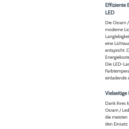
Effiziente
LED
Die Osram /
moderne Lich
Langlebigkei
eine Lichta
entspricht. D
Energiekoste
Die LED-Lam
Farbtempera
einladende 
Vielseitige
Dank ihres k
Osram / Ledv
die meisten 
den Einsatz