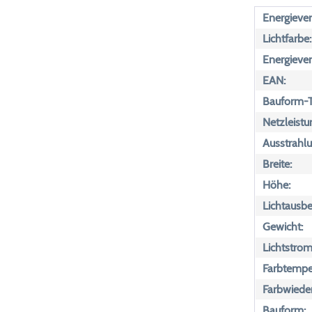
Energiever
Lichtfarbe:
Energiever
EAN:
Bauform-T
Netzleistu
Ausstrahlu
Breite:
Höhe:
Lichtausbe
Gewicht:
Lichtstrom
Farbtemper
Farbwiede
Bauform: