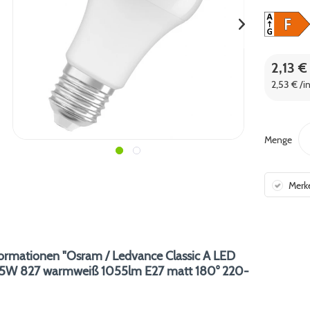
2,13 €
2,53 € /i
Menge
Merk
ormationen "Osram / Ledvance Classic A LED
75W 827 warmweiß 1055lm E27 matt 180° 220-