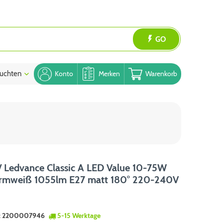
GO
uchten
Blog
Konto
Merken
Warenkorb
 Ledvance Classic A LED Value 10-75W
rmweiß 1055lm E27 matt 180° 220-240V
:
2200007946
5-15 Werktage