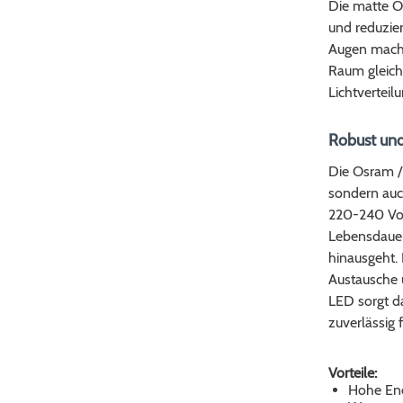
Die matte Ob
und reduzie
Augen macht
Raum gleich
Lichtverteilu
Robust und
Die Osram / 
sondern auch
220-240 Vol
Lebensdauer
hinausgeht. 
Austausche u
LED sorgt d
zuverlässig f
Vorteile:
Hohe Ene