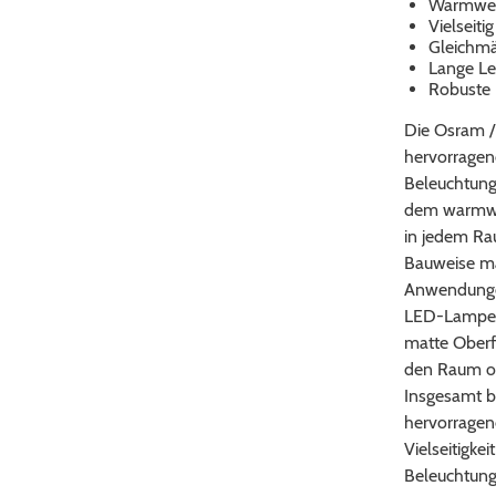
Warmweiß
Vielseit
Gleichmä
Lange Le
Robuste 
Die Osram /
hervorragend
Beleuchtung
dem warmwei
in jedem Rau
Bauweise mac
Anwendungen
LED-Lampe üb
matte Oberfl
den Raum op
Insgesamt b
hervorragend
Vielseitigkei
Beleuchtung