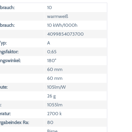
brauch:
10
warmweiß
brauch:
10 kWh/1000h
4099854073700
yp:
A
ngsfaktor:
0,65
ngswinkel:
180°
60 mm
60 mm
ute:
105lm/W
26 g
:
1055lm
atur:
2700 k
rgabeindex Ra:
80
Birne