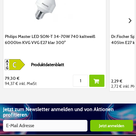
Philips Master LED SON-T 34-70W 740 kaltweiß
Dr.Fischer S
6000lm KVG VVG E27 klar 300°
405lm E27 kl
Produktdatenblatt
79,30 €
2,29 €
94,37 €
inkl. MwSt
2,72 €
inkl. M
Jetzt zum Newsletter anmelden und von Aktionen
profitieren.
Jetzt anmelden