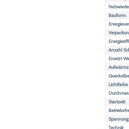
Farbwiede
Bauform:
Energiever
Verpackun
Energieeff
Anzahl Sch
Ersetzt Wa
Aufwärmze
Quecksilbe
Lichtfarbe
Durchmess
Startzeit:
Betriebsfr
Spannung
Technik: