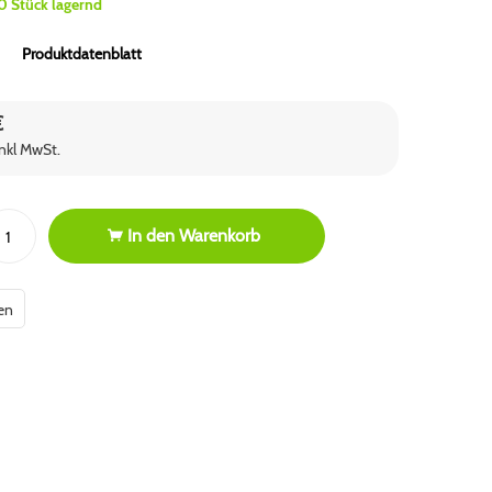
0 Stück lagernd
Produktdatenblatt
€
nkl MwSt.
In den
Warenkorb
en