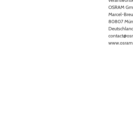
verantwortli
OSRAM Gm
Marcel-Breu
80807 Mün
Deutschlan
contact@os
www.osram