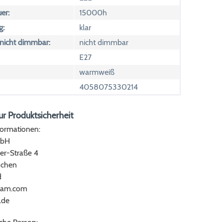
er:
15000h
g:
klar
icht dimmbar:
nicht dimmbar
E27
warmweiß
4058075330214
r Produktsicherheit
formationen:
bH
er-Straße 4
chen
d
ram.com
.de