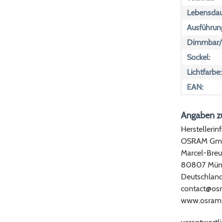
Lebensdau
Ausführun
Dimmbar/n
Sockel:
Lichtfarbe:
EAN:
Angaben zu
Herstellerin
OSRAM Gm
Marcel-Breu
80807 Mün
Deutschlan
contact@os
www.osram