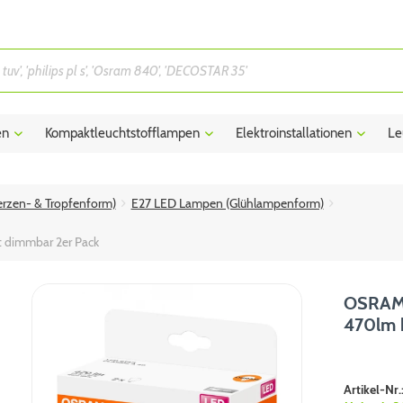
en
Kompaktleuchtstofflampen
Elektroinstallationen
Le
rzen- & Tropfenform)
E27 LED Lampen (Glühlampenform)
 dimmbar 2er Pack
OSRAM 
470lm k
Artikel-Nr.