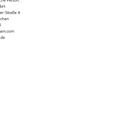
che Person:
bH
er-Straße 4
chen
d
ram.com
.de