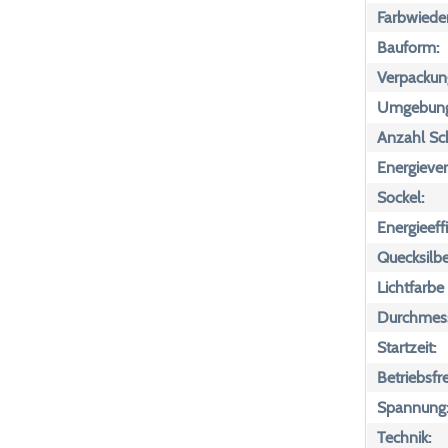
Farbwiede
Bauform:
Verpackun
Umgebungs
Anzahl Sch
Energiever
Sockel:
Energieeff
Quecksilbe
Lichtfarbe
Durchmess
Startzeit:
Betriebsfr
Spannung
Technik: