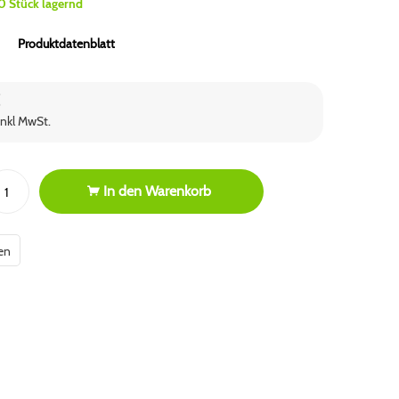
0 Stück lagernd
Produktdatenblatt
€
inkl MwSt.
In den
Warenkorb
en