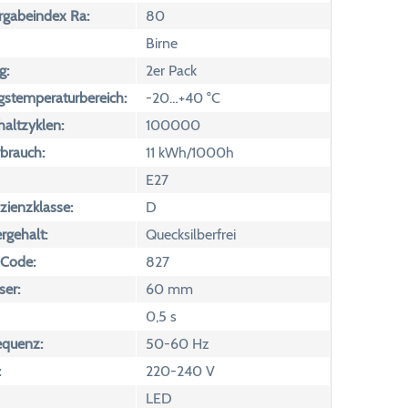
rgabeindex Ra:
80
Birne
g:
2er Pack
temperaturbereich:
-20…+40 °C
altzyklen:
100000
brauch:
11 kWh/1000h
E27
izienzklasse:
D
rgehalt:
Quecksilberfrei
 Code:
827
er:
60 mm
0,5 s
equenz:
50-60 Hz
:
220-240 V
LED