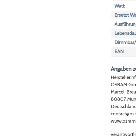
Watt:
Ersetzt Wa
Ausführun
Lebensdau
Dimmbar/n
EAN:
Angaben zu
Herstellerin
OSRAM Gm
Marcel-Breu
80807 Mün
Deutschlan
contact@os
www.osram
verantwortli