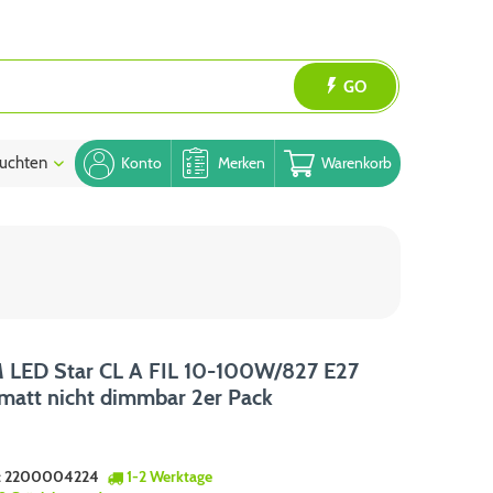
GO
uchten
Blog
Konto
Merken
Warenkorb
LED Star CL A FIL 10-100W/827 E27
matt nicht dimmbar 2er Pack
:
2200004224
1-2 Werktage