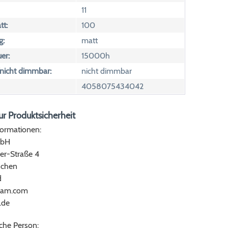
11
tt:
100
g:
matt
er:
15000h
icht dimmbar:
nicht dimmbar
4058075434042
r Produktsicherheit
formationen:
bH
er-Straße 4
chen
d
ram.com
.de
che Person: