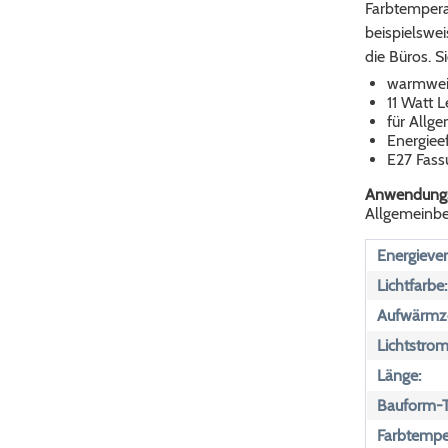
Farbtempera
beispielswei
die Büros. S
warmweiß
11 Watt L
für Allg
Energieef
E27 Fass
Anwendungs
Allgemeinbe
Energiever
Lichtfarbe:
Aufwärmze
Lichtstrom
Länge:
Bauform-T
Farbtemper