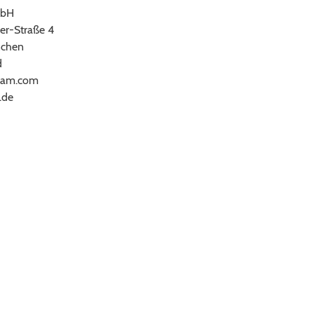
bH
er-Straße 4
chen
d
ram.com
.de