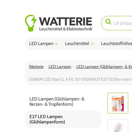
LED Lampen
Leuchtmittel
Leuchtstoffröhr
Watterie
LED Lampen
LED Lampen (Glühlampen- & Ke
OSRAM LED Star CL A FIL 10-100W/827 E27 1521lm matt n
LED Lampen (Glühlampen- &
Kerzen- & Tropfenform)
E27 LED Lampen
(Glühlampenform)