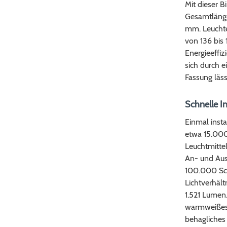
Mit dieser B
Gesamtläng
mm. Leuchte
von 136 bis
Energieeffiz
sich durch 
Fassung läss
Schnelle I
Einmal inst
etwa 15.000
Leuchtmittel
An- und Aus
100.000 Sch
Lichtverhält
1.521 Lumen.
warmweißes 
behagliches 