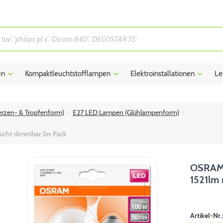
en
Kompaktleuchtstofflampen
Elektroinstallationen
Le
rzen- & Tropfenform)
E27 LED Lampen (Glühlampenform)
icht dimmbar 2er Pack
OSRAM 
1521lm 
Artikel-Nr.