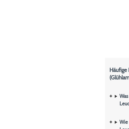
Häufige
(Glühla
Was 
Leuc
Wie 