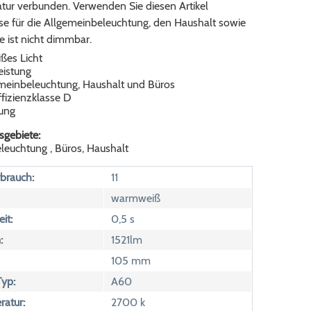
tur verbunden. Verwenden Sie diesen Artikel
se für die Allgemeinbeleuchtung, den Haushalt sowie
ie ist nicht dimmbar.
es Licht
eistung
emeinbeleuchtung, Haushalt und Büros
fizienzklasse D
ung
gebiete:
leuchtung , Büros, Haushalt
brauch:
11
warmweiß
it:
0,5 s
:
1521lm
105 mm
yp:
A60
atur:
2700 k