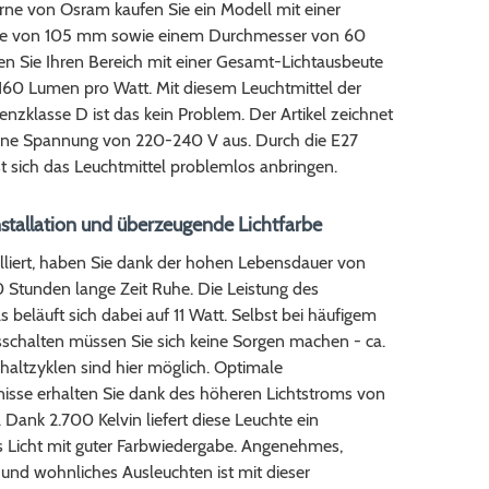
irne von Osram kaufen Sie ein Modell mit einer
e von 105 mm sowie einem Durchmesser von 60
n Sie Ihren Bereich mit einer Gesamt-Lichtausbeute
 160 Lumen pro Watt. Mit diesem Leuchtmittel der
ienzklasse D ist das kein Problem. Der Artikel zeichnet
eine Spannung von 220-240 V aus. Durch die E27
t sich das Leuchtmittel problemlos anbringen.
nstallation und überzeugende Lichtfarbe
alliert, haben Sie dank der hohen Lebensdauer von
 Stunden lange Zeit Ruhe. Die Leistung des
s beläuft sich dabei auf 11 Watt. Selbst bei häufigem
schalten müssen Sie sich keine Sorgen machen - ca.
altzyklen sind hier möglich. Optimale
nisse erhalten Sie dank des höheren Lichtstroms von
 Dank 2.700 Kelvin liefert diese Leuchte ein
Licht mit guter Farbwiedergabe. Angenehmes,
und wohnliches Ausleuchten ist mit dieser