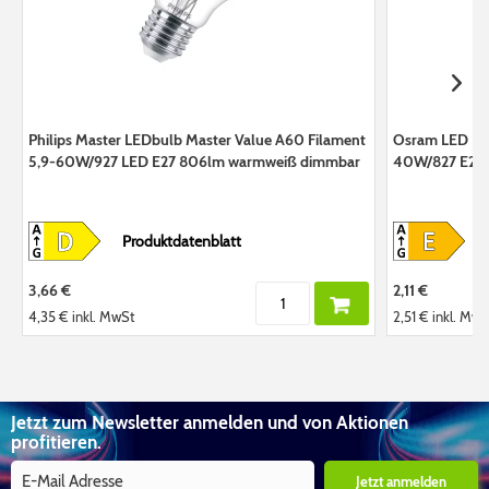
Philips Master LEDbulb Master Value A60 Filament
Osram LED Par
5,9-60W/927 LED E27 806lm warmweiß dimmbar
40W/827 E27 
Produktdatenblatt
3,66 €
2,11 €
4,35 €
inkl. MwSt
2,51 €
inkl. MwS
Jetzt zum Newsletter anmelden und von Aktionen
profitieren.
Jetzt anmelden