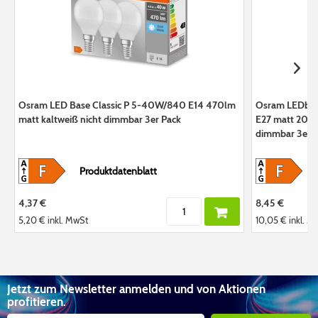
Osram LED Base Classic P 5-40W/840 E14 470lm
Osram LEDbas
matt kaltweiß nicht dimmbar 3er Pack
E27 matt 200°
dimmbar 3er 
Produktdatenblatt
4,37 €
8,45 €
5,20 €
inkl. MwSt
10,05 €
inkl. M
Jetzt zum Newsletter anmelden und von Aktionen
profitieren.