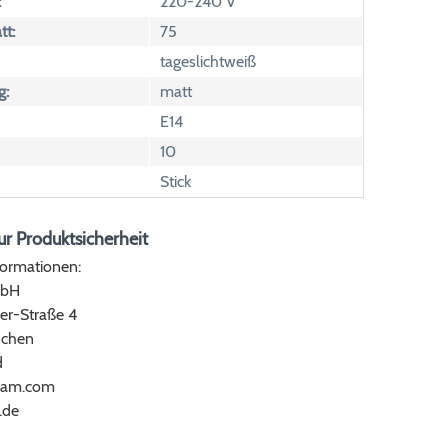
:
220-240 V
tt:
75
tageslichtweiß
g:
matt
E14
10
Stick
r Produktsicherheit
formationen:
bH
er-Straße 4
chen
d
ram.com
.de