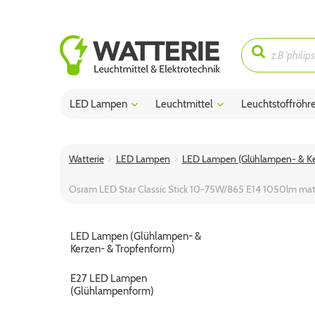
LED Lampen
Leuchtmittel
Leuchtstoffröhr
Watterie
LED Lampen
LED Lampen (Glühlampen- & Ke
Osram LED Star Classic Stick 10-75W/865 E14 1050lm matt
LED Lampen (Glühlampen- &
Kerzen- & Tropfenform)
E27 LED Lampen
(Glühlampenform)