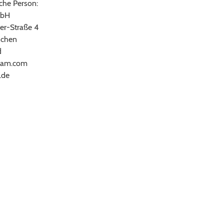
che Person:
bH
er-Straße 4
chen
d
ram.com
.de