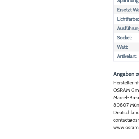
Spannung
Ersetzt Wa
Lichtfarbe:
Ausführun
Sockel:
Watt:
Artikelart:
Angaben zu
Herstellerin
OSRAM Gm
Marcel-Breu
80807 Mün
Deutschlan
contact@os
www.osram