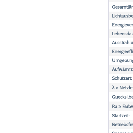
Gesamtlän
Lichtausbe
Energiever
Lebensdau
Ausstrahlu
Energieeff
Umgebungs
Aufwärmze
Schutzart:
λ > Netzle
Quecksilbe
Ra ≥ Farb
Startzeit:
Betriebsfr