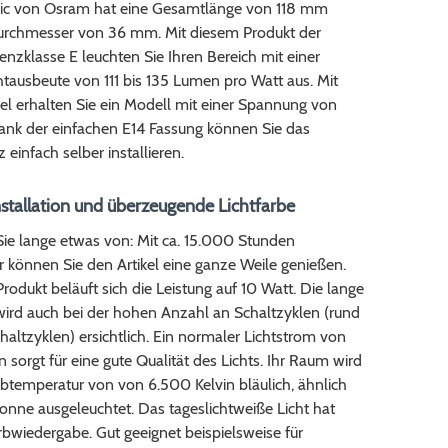
sic von Osram hat eine Gesamtlänge von 118 mm
urchmesser von 36 mm. Mit diesem Produkt der
ienzklasse E leuchten Sie Ihren Bereich mit einer
tausbeute von 111 bis 135 Lumen pro Watt aus. Mit
el erhalten Sie ein Modell mit einer Spannung von
nk der einfachen E14 Fassung können Sie das
 einfach selber installieren.
nstallation und überzeugende Lichtfarbe
Sie lange etwas von: Mit ca. 15.000 Stunden
 können Sie den Artikel eine ganze Weile genießen.
rodukt beläuft sich die Leistung auf 10 Watt. Die lange
wird auch bei der hohen Anzahl an Schaltzyklen (rund
ltzyklen) ersichtlich. Ein normaler Lichtstrom von
sorgt für eine gute Qualität des Lichts. Ihr Raum wird
rbtemperatur von von 6.500 Kelvin bläulich, ähnlich
onne ausgeleuchtet. Das tageslichtweiße Licht hat
rbwiedergabe. Gut geeignet beispielsweise für