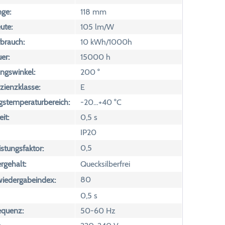
ge:
118 mm
ute:
105 lm/W
brauch:
10 kWh/1000h
er:
15000 h
ngswinkel:
200 °
izienzklasse:
E
temperaturbereich:
-20…+40 °C
it:
0,5 s
IP20
0,5
istungsfaktor:
rgehalt:
Quecksilberfrei
80
wiedergabeindex:
0,5 s
equenz:
50-60 Hz