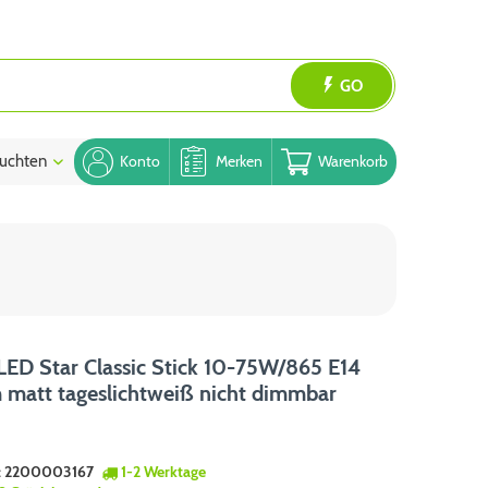
GO
uchten
Blog
Konto
Merken
Warenkorb
ED Star Classic Stick 10-75W/865 E14
matt tageslichtweiß nicht dimmbar
:
2200003167
1-2 Werktage