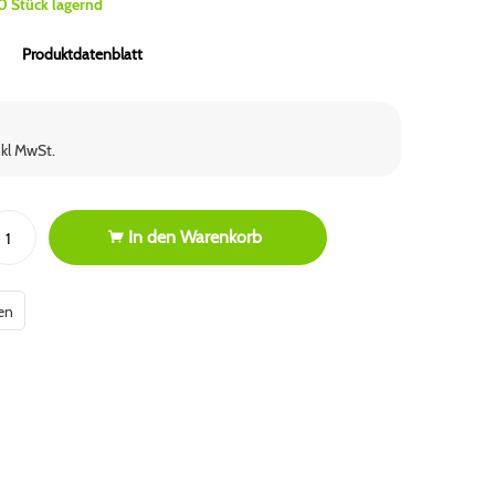
0 Stück lagernd
Produktdatenblatt
nkl MwSt.
In den
Warenkorb
en