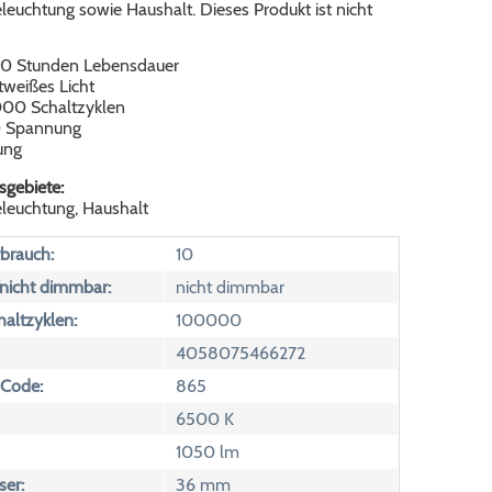
euchtung sowie Haushalt. Dieses Produkt ist nicht
00 Stunden Lebensdauer
tweißes Licht
000 Schaltzyklen
 Spannung
ung
gebiete:
leuchtung, Haushalt
brauch:
10
icht dimmbar:
nicht dimmbar
altzyklen:
100000
4058075466272
 Code:
865
6500 K
1050 lm
er:
36 mm