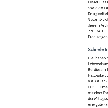
Dieser Clas
sowie ein D
Energieeffiz
Gesamt-Lich
diesem Artik
220-240. Da
Produkt ganz
Schnelle I
Hier haben 
Lebensdauer
Bei diesem P
Haltbarkeit 
100.000 Scha
1.050 Lumen 
mit einer Fa
der Mittagss
eine gute Fa