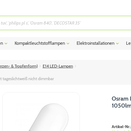
en
Kompaktleuchtstofflampen
Elektroinstallationen
Le
rzen- & Tropfenform)
E14 LED-Lampen
 tageslichtweiß nicht dimmbar
Osram L
1050lm 
Artikel-Nr.