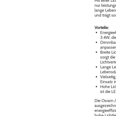
Mit einer Li
nur leistung
lange Leben
und trägt so
Vorteile:
Energieef
3.4W, di
Dimmbar:
anpassen
Breite Li
sorgt die
Lichtvert
Lange Le
Lebensda
Vielseiti
Einsatz 
Hohe Lic
ist die L
Die Osram /
ausgezeichne
energieeffiz
hohe Lichtle