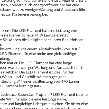
chtleistung von 470 Lumen ist die LED Filament nicht
sstark, sondern auch energieeffizient. Sie hat eine
sdauer, was zu weniger Wartung und Austausch führt,
mit zur Kosteneinsparung bei.
fizient: Die LED Filament hat eine Leistung von
e eine konventionelle 40W Lampe ersetzt.
 Sie können die Helligkeit nach Ihren Bedürfnissen
.
chtverteilung: Mit einem Abstrahlwinkel von 300°
 LED Filament für eine breite und gleichmäßige
eilung.
bensdauer: Die LED Filament hat eine lange
uer, was zu weniger Wartung und Austausch führt.
g einsetzbar: Die LED Filament ist ideal für den
in Wohn- und Geschäftsräumen geeignet.
htleistung: Mit einer Lichtleistung von 470 Lumen
ED Filament leistungsstark.
 Ledvance Superstar+ Tropfen P LED Filament ist eine
te Wahl für alle, die eine leistungsstarke,
iente und langlebige Lichtquelle suchen. Sie bietet eine
istung, ist dimmbar und hat eine breite Lichtverteilung.