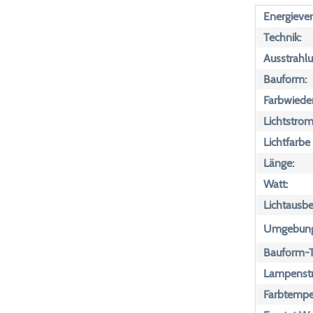
Energiever
Technik:
Ausstrahlu
Bauform:
Farbwiede
Lichtstrom
Lichtfarbe
Länge:
Watt:
Lichtausbe
Umgebungs
Bauform-T
Lampenst
Farbtemper