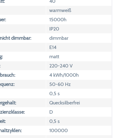
tt:
40
warmweiß
er:
15000h
IP20
icht dimmbar:
dimmbar
E14
g:
matt
:
220-240 V
brauch:
4 kWh/1000h
equenz:
50-60 Hz
0,5 s
rgehalt:
Quecksilberfrei
izienzklasse:
D
it:
0,5 s
altzyklen:
100000