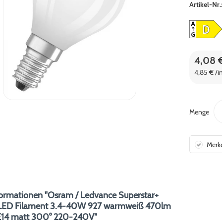
Artikel-Nr.
4,08 
4,85 € /i
Menge
Merk
ormationen "Osram / Ledvance Superstar+
 LED Filament 3.4-40W 927 warmweiß 470lm
14 matt 300° 220-240V"