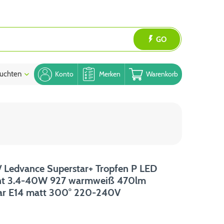
GO
uchten
Blog
Konto
Merken
Warenkorb
 Ledvance Superstar+ Tropfen P LED
nt 3.4-40W 927 warmweiß 470lm
r E14 matt 300° 220-240V