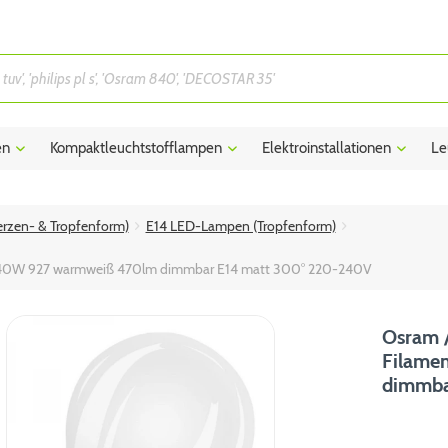
en
Kompaktleuchtstofflampen
Elektroinstallationen
Le
rzen- & Tropfenform)
E14 LED-Lampen (Tropfenform)
.4-40W 927 warmweiß 470lm dimmbar E14 matt 300° 220-240V
Osram /
Filame
dimmba