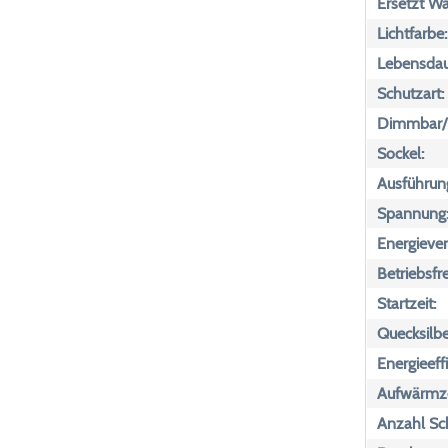
Ersetzt Wa
Lichtfarbe:
Lebensdau
Schutzart:
Dimmbar/n
Sockel:
Ausführun
Spannung
Energiever
Betriebsfr
Startzeit:
Quecksilbe
Energieeff
Aufwärmze
Anzahl Sch