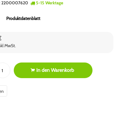
:
2200007620
5-15 Werktage
Produktdatenblatt
€
nkl MwSt.
In den
Warenkorb
en