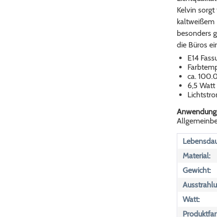
Kelvin sorgt
kaltweißem 
besonders g
die Büros ei
E14 Fass
Farbtemp
ca. 100.
6,5 Watt
Lichtst
Anwendungs
Allgemeinbe
Lebensdau
Material:
Gewicht:
Ausstrahlu
Watt:
Produktfar