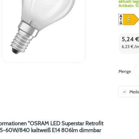
aktuell lag
Artikeln:
1
5,24 
6,23 € /i
Menge
Merk
ormationen "OSRAM LED Superstar Retrofit
 6,5-60W/840 kaltweiß E14 806lm dimmbar