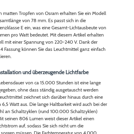
 matten Tropfen von Osram erhalten Sie ein Modell
esamtlänge von 78 mm. Es passt sich in die
ienzklasse E ein, was eine Gesamt-Lichtausbeute von
Lumen pro Watt bedeutet. Mit diesem Artikel erhalten
ell mit einer Spannung von 220-240 V. Dank der
14 Fassung können Sie das Leuchtmittel ganz einfach
lieren.
nstallation und überzeugende Lichtfarbe
Lebensdauer von ca 15.000 Stunden ist eine lange
 gegeben, ohne dass ständig ausgetauscht werden
uchtmittel zeichnet sich darüber hinaus durch eine
 6,5 Watt aus. Die lange Haltbarkeit wird auch bei der
l an Schaltzyklen (rund 100.000 Schaltzyklen)
 Mit seinen 806 Lumen weist dieser Artikel einen
htstrom auf, sodass Sie sich nicht um die
ät sorgen müssen. Die Farbtemperatur von 4.000