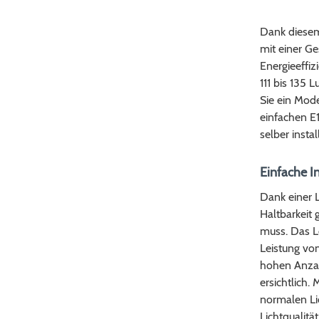
Dank diesem
mit einer G
Energieeffiz
111 bis 135 
Sie ein Mod
einfachen E
selber instal
Einfache I
Dank einer 
Haltbarkeit
muss. Das Le
Leistung von
hohen Anzah
ersichtlich.
normalen Lic
Lichtqualit