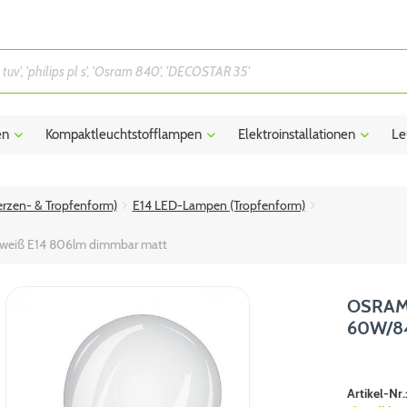
en
Kompaktleuchtstofflampen
Elektroinstallationen
Le
rzen- & Tropfenform)
E14 LED-Lampen (Tropfenform)
ltweiß E14 806lm dimmbar matt
OSRAM L
60W/84
Artikel-Nr.