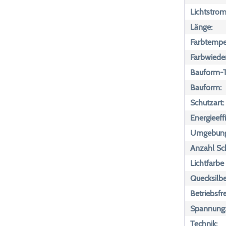
Lichtstrom
Länge:
Farbtemper
Farbwiede
Bauform-T
Bauform:
Schutzart:
Energieeff
Umgebungs
Anzahl Sch
Lichtfarbe
Quecksilbe
Betriebsfr
Spannung
Technik: