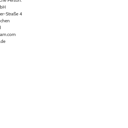
che Person:
bH
er-Straße 4
chen
d
ram.com
.de