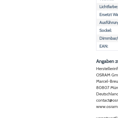
Lichtfarbe:
Ersetzt Wa
Ausführun
Sockel:
Dimmbar/n
EAN:
Angaben zu
Herstellerin
OSRAM Gm
Marcel-Breu
80807 Mün
Deutschlan
contact@os
www.osram