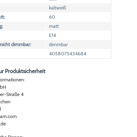
kaltweiß
tt:
60
g:
matt
E14
icht dimmbar:
dimmbar
4058075434684
r Produktsicherheit
formationen:
bH
er-Straße 4
chen
d
ram.com
.de