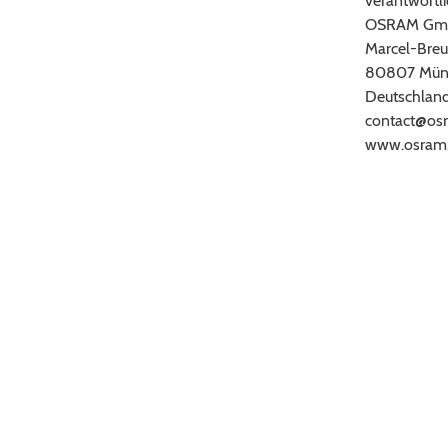
verantwortli
OSRAM Gm
Marcel-Breu
80807 Mün
Deutschlan
contact@os
www.osram