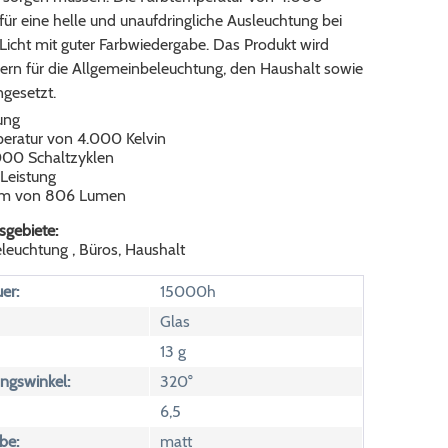
 für eine helle und unaufdringliche Ausleuchtung bei
Licht mit guter Farbwiedergabe. Das Produkt wird
ern für die Allgemeinbeleuchtung, den Haushalt sowie
ngesetzt.
ung
eratur von 4.000 Kelvin
000 Schaltzyklen
 Leistung
rom von 806 Lumen
gebiete:
leuchtung , Büros, Haushalt
er:
15000h
Glas
13 g
ngswinkel:
320°
6,5
be:
matt