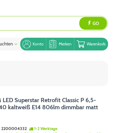
GO
uchten
Blog
Konto
Merken
Warenkorb
ED Superstar Retrofit Classic P 6,5-
0 kaltweiß E14 806lm dimmbar matt
:
2200004332
1-2 Werktage