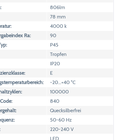
:
806lm
78 mm
atur:
4000 k
rgabeindex Ra:
90
yp:
P45
Tropfen
IP20
izienzklasse:
E
temperaturbereich:
-20…+40 °C
altzyklen:
100000
 Code:
840
rgehalt:
Quecksilberfrei
equenz:
50-60 Hz
:
220-240 V
LED