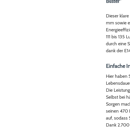
Blister"
Dieser klar
mm sowie ei
Energieeffiz
111 bis 135 
durch eine 
dank der E14
Einfache I
Hier haben 
Lebensdauer
Die Leistung
Selbst bei 
Sorgen mach
seinen 470 L
auf, sodass 
Dank 2.700 K