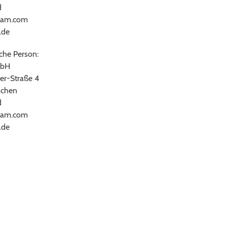
d
ram.com
.de
che Person:
bH
er-Straße 4
chen
d
ram.com
.de