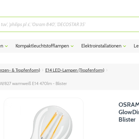
en
Kompaktleuchtstofflampen
Elektroinstallationen
Le
rzen- & Tropfenform)
E14 LED-Lampen (Tropfenform)
W/827 warmweiß E14 470lm - Blister
OSRAM L
GlowDi
Blister