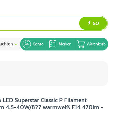
GO
uchten
Blog
Konto
Merken
Warenkorb
ED Superstar Classic P Filament
m 4,5-40W/827 warmweiß E14 470lm -