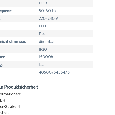
0,5 s
equenz:
50-60 Hz
:
220-240 V
LED
E14
icht dimmbar:
dimmbar
IP20
er:
15000h
g:
klar
4058075435476
r Produktsicherheit
formationen:
bH
er-Straße 4
chen