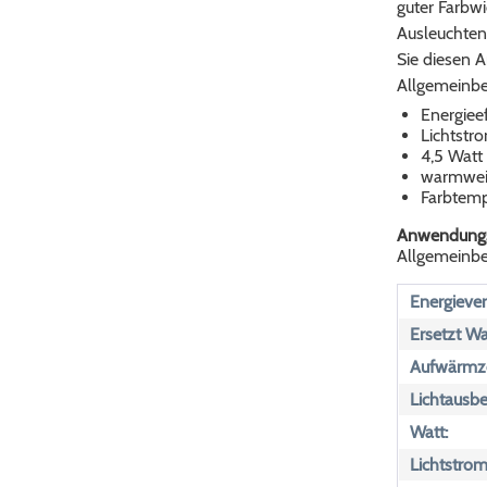
guter Farbw
Ausleuchten
Sie diesen A
Allgemeinbe
Energieef
Lichtst
4,5 Watt
warmweiß
Farbtemp
Anwendungs
Allgemeinbe
Energiever
Ersetzt Wa
Aufwärmze
Lichtausbe
Watt:
Lichtstrom