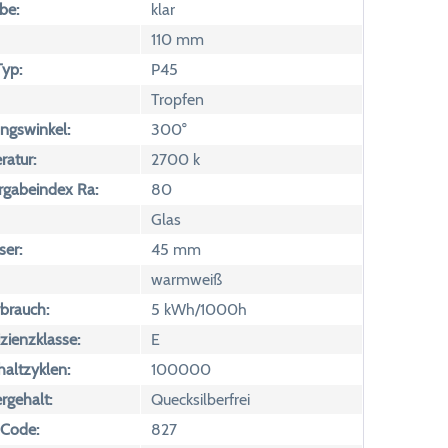
be:
klar
110 mm
yp:
P45
Tropfen
ngswinkel:
300°
atur:
2700 k
rgabeindex Ra:
80
Glas
er:
45 mm
warmweiß
brauch:
5 kWh/1000h
izienzklasse:
E
altzyklen:
100000
rgehalt:
Quecksilberfrei
 Code:
827