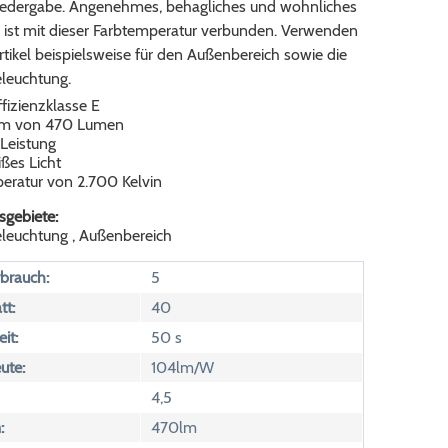
iedergabe. Angenehmes, behagliches und wohnliches
 ist mit dieser Farbtemperatur verbunden. Verwenden
rtikel beispielsweise für den Außenbereich sowie die
leuchtung.
fizienzklasse E
rom von 470 Lumen
 Leistung
es Licht
eratur von 2.700 Kelvin
gebiete:
leuchtung , Außenbereich
brauch:
5
tt:
40
it:
50 s
ute:
104lm/W
4,5
:
470lm