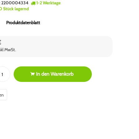
:
2200004334
1-2 Werktage
0 Stück lagernd
Produktdatenblatt
€
nkl MwSt.
In den
Warenkorb
en