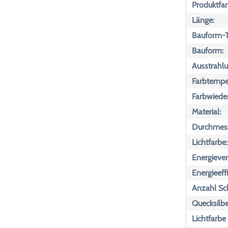
Produktfar
Länge:
Bauform-T
Bauform:
Ausstrahlu
Farbtemper
Farbwiede
Material:
Durchmess
Lichtfarbe:
Energiever
Energieeff
Anzahl Sch
Quecksilbe
Lichtfarbe