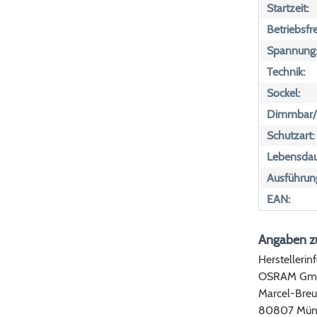
Startzeit:
Betriebsfr
Spannung
Technik:
Sockel:
Dimmbar/n
Schutzart:
Lebensdau
Ausführun
EAN:
Angaben zu
Herstellerin
OSRAM Gm
Marcel-Breu
80807 Mün