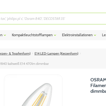
en
Kompaktleuchtstofflampen
Elektroinstallationen
Le
rzen- & Tropfenform)
E14 LED-Lampen (Kerzenform)
W/840 kaltweiß E14 470lm dimmbar
OSRAM L
Filame
dimmb