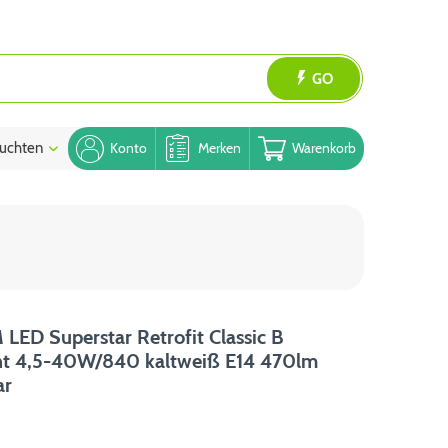
GO
uchten
Blog
Konto
Merken
Warenkorb
ED Superstar Retrofit Classic B
nt 4,5-40W/840 kaltweiß E14 470lm
ar