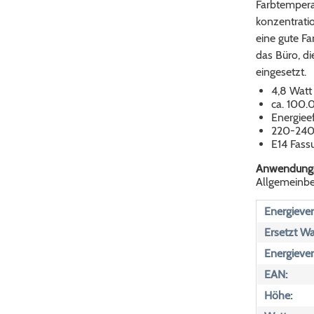
Farbtemperat
konzentratio
eine gute F
das Büro, d
eingesetzt.
4,8 Watt
ca. 100.
Energieef
220-240
E14 Fass
Anwendungs
Allgemeinbe
Energiever
Ersetzt Wa
Energiever
EAN:
Höhe: