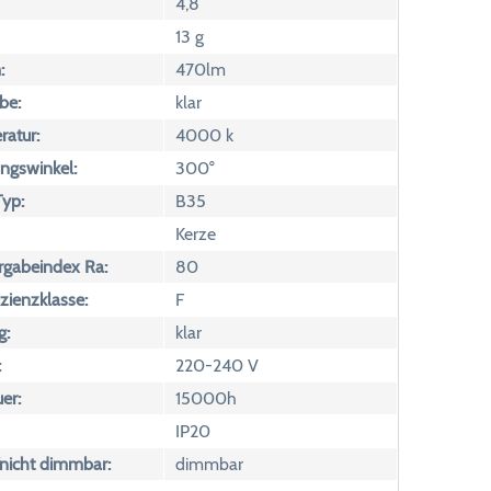
4,8
13 g
:
470lm
be:
klar
atur:
4000 k
ngswinkel:
300°
yp:
B35
Kerze
rgabeindex Ra:
80
izienzklasse:
F
g:
klar
:
220-240 V
er:
15000h
IP20
icht dimmbar:
dimmbar