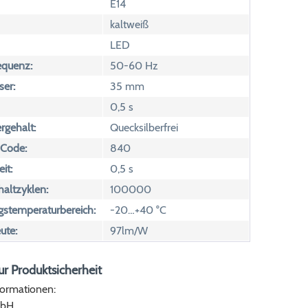
E14
kaltweiß
LED
equenz:
50-60 Hz
er:
35 mm
0,5 s
rgehalt:
Quecksilberfrei
 Code:
840
it:
0,5 s
altzyklen:
100000
temperaturbereich:
-20…+40 °C
ute:
97lm/W
r Produktsicherheit
formationen:
bH