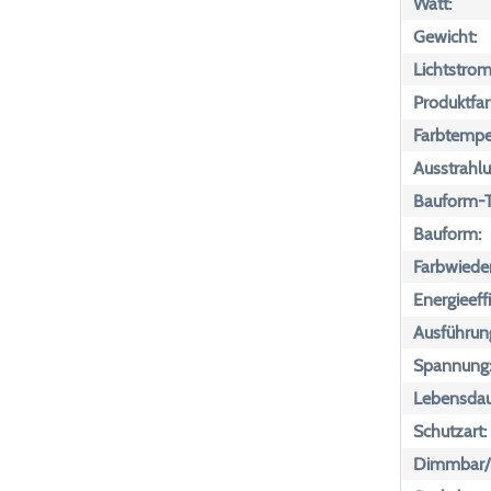
Watt:
Gewicht:
Lichtstrom
Produktfar
Farbtemper
Ausstrahlu
Bauform-T
Bauform:
Farbwiede
Energieeff
Ausführun
Spannung
Lebensdau
Schutzart:
Dimmbar/n