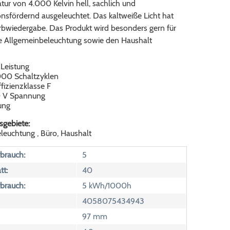
ur von 4.000 Kelvin hell, sachlich und
nsfördernd ausgeleuchtet. Das kaltweiße Licht hat
arbwiedergabe. Das Produkt wird besonders gern für
ie Allgemeinbeleuchtung sowie den Haushalt
 Leistung
000 Schaltzyklen
fizienzklasse F
 V Spannung
ung
gebiete:
leuchtung , Büro, Haushalt
brauch:
5
tt:
40
brauch:
5 kWh/1000h
4058075434943
97 mm