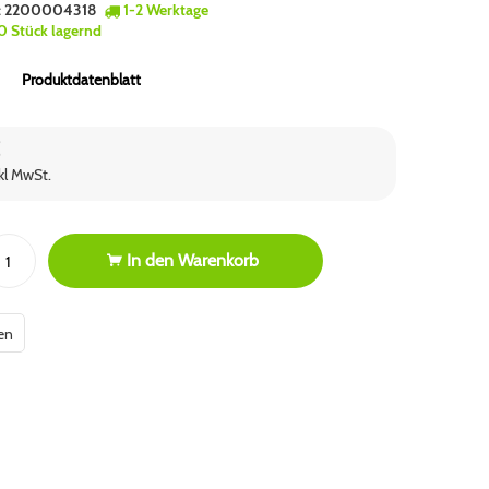
:
2200004318
1-2 Werktage
0 Stück lagernd
Produktdatenblatt
€
nkl MwSt.
In den
Warenkorb
en