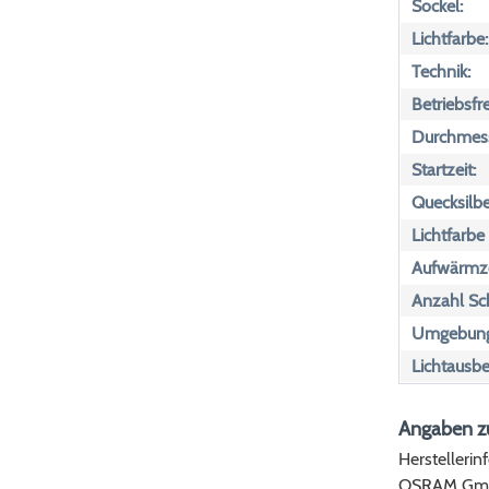
Sockel:
Lichtfarbe:
Technik:
Betriebsfr
Durchmess
Startzeit:
Quecksilbe
Lichtfarbe
Aufwärmze
Anzahl Sch
Umgebungs
Lichtausbe
Angaben zu
Herstellerin
OSRAM Gm