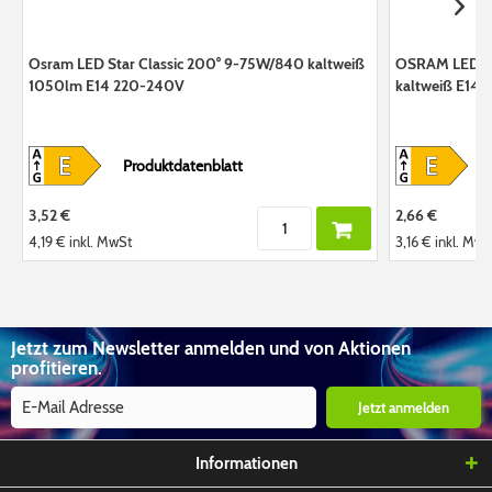
Osram LED Star Classic 200° 9-75W/840 kaltweiß
OSRAM LED St
1050lm E14 220-240V
kaltweiß E14 
Produktdatenblatt
3,52 €
2,66 €
4,19 €
inkl. MwSt
3,16 €
inkl. MwS
Jetzt zum Newsletter anmelden und von Aktionen
profitieren.
Jetzt anmelden
Informationen