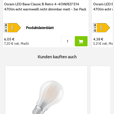
Osram LED Base Classic B Retro 4-40W/827 E14
Osram LED Ba
470lm echt warmweiß nicht dimmbar matt - 3er Pack
470lm echt w
Produktdatenblatt
6,05 €
4,38 €
7,20 €
inkl. MwSt
5,21 €
inkl. Mw
Kunden kauften auch