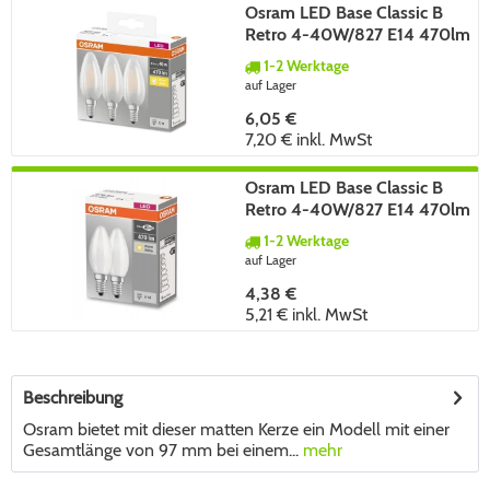
Osram LED Base Classic B
Retro 4-40W/827 E14 470lm
echt warmweiß nicht
1-2 Werktage
dimmbar matt - 3er Pack
auf Lager
6,05 €
7,20 €
inkl. MwSt
Osram LED Base Classic B
Retro 4-40W/827 E14 470lm
echt warmweiß nicht
1-2 Werktage
dimmbar matt - 2er Pack
auf Lager
4,38 €
5,21 €
inkl. MwSt
Beschreibung
Osram bietet mit dieser matten Kerze ein Modell mit einer
Gesamtlänge von 97 mm bei einem...
mehr