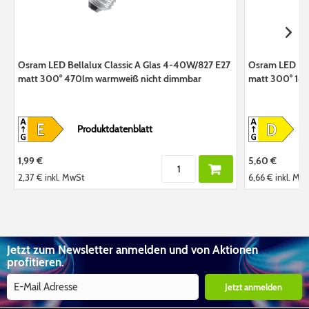
Osram LED Bellalux Classic A Glas 4-40W/827 E27
Osram LED Bel
matt 300° 470lm warmweiß nicht dimmbar
matt 300° 14
Produktdatenblatt
1,99 €
5,60 €
2,37 €
inkl. MwSt
6,66 €
inkl. Mw
Jetzt zum Newsletter anmelden und von Aktionen
profitieren.
Jetzt anmelden