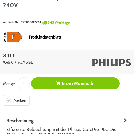
240V
Artikel-Nr.:
2200007761
5-15 Werktage
Produktdatenblatt
8,11 €
9,65 € /inkl MwSt.
In den
Warenkorb
Menge
Merken
Beschreibung
Effiziente Beleuchtung mit der Philips CorePro PLC Die