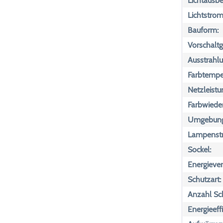
Lichtausbe
Lichtstrom
Bauform:
Vorschaltg
Ausstrahlu
Farbtemper
Netzleistu
Farbwiede
Umgebungs
Lampenst
Sockel:
Energiever
Schutzart:
Anzahl Sch
Energieeff