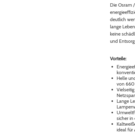
Die Osram /
energieeffiz
deutlich we
lange Lebens
keine schädl
und Entsorg
Vorteile:
Energieef
konventi
Helle und
von 660 
Vielseiti
Netzspan
Lange Le
Lampenwe
Umweltfre
sicher i
Kaltweiß
ideal fü