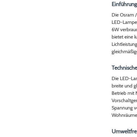
Einführung
Die Osram /
LED-Lampe, 
6W verbrauch
bietet eine 
Lichtleistun
gleichmäßig
Technische
Die LED-Lam
breite und g
Betrieb mit
Vorschaltger
Spannung von
Wohnräumen,
Umweltfreu