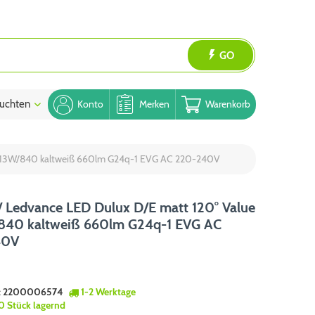
GO
uchten
Blog
Konto
Merken
Warenkorb
6-13W/840 kaltweiß 660lm G24q-1 EVG AC 220-240V
 Ledvance LED Dulux D/E matt 120° Value
840 kaltweiß 660lm G24q-1 EVG AC
40V
:
2200006574
1-2 Werktage
0 Stück lagernd