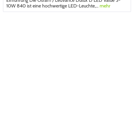
Einführung Die Osram / Ledvance Dulux D LED Value 5-
10W 840 ist eine hochwertige LED-Leuchte,...
mehr