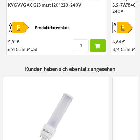
KVG VVG AC G23 matt 120° 220-240V
3,5-7W/840 k
240V
Produktdatenblatt
5,81 €
6,84 €
6,91 €
inkl. MwSt
8,14 €
inkl. Mw
Kunden haben sich ebenfalls angesehen