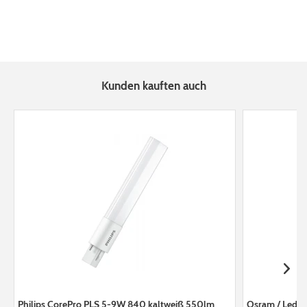
Kunden kauften auch
Philips CorePro PLS 5-9W 840 kaltweiß 550lm
Osram / Ledva