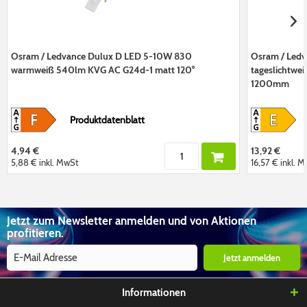
Osram / Ledvance Dulux D LED 5-10W 830
Osram / Ledv
warmweiß 540lm KVG AC G24d-1 matt 120°
tageslichtwe
1200mm
Produktdatenblatt
4,94 €
13,92 €
5,88 €
inkl. MwSt
16,57 €
inkl. 
Jetzt zum Newsletter anmelden und von Aktionen
profitieren.
Jetzt anmelden
Informationen