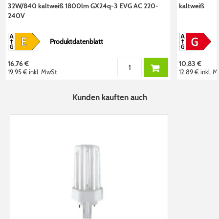
32W/840 kaltweiß 1800lm GX24q-3 EVG AC 220-
kaltweiß
240V
Produktdatenblatt
16,76 €
10,83 €
19,95 €
inkl. MwSt
12,89 €
inkl. 
Kunden kauften auch