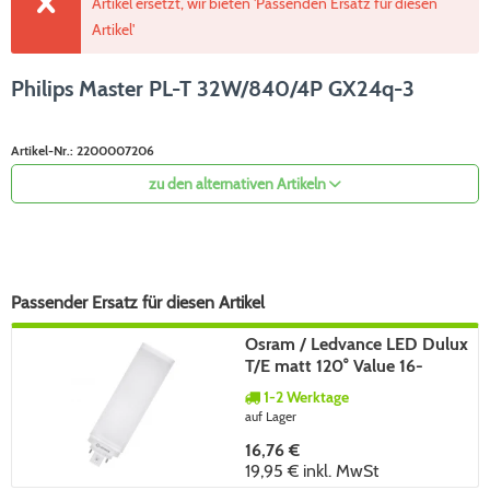
Artikel ersetzt, wir bieten 'Passenden Ersatz für diesen
Artikel'
Philips Master PL-T 32W/840/4P GX24q-3
Artikel-Nr.:
2200007206
zu den alternativen Artikeln
Passender Ersatz für diesen Artikel
Osram / Ledvance LED Dulux
T/E matt 120° Value 16-
32W/840 kaltweiß 1800lm
1-2 Werktage
GX24q-3 EVG AC 220-240V
auf Lager
16,76 €
19,95 €
inkl. MwSt