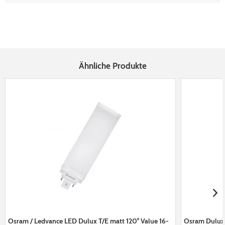
Ähnliche Produkte
Osram / Ledvance LED Dulux T/E matt 120° Value 16-
Osram Dulux