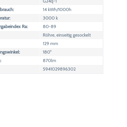
G24q-1
brauch:
14 kWh/1000h
atur:
3000 k
rgabeindex Ra:
80-89
Röhre, einseitig gesockelt
129 mm
ngswinkel:
180°
:
870lm
5941029896302