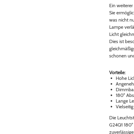
Ein weiterer
Sie ermöglic
was nicht nu
Lampe verlän
Licht gleich
Dies ist bes
gleichmäßige
schonen und 
Vorteile:
Hohe Lic
Angeneh
Dimmbare
180° Abst
Lange Le
Vielseit
Die Leucht
G24Q1 180° i
zuverlässige