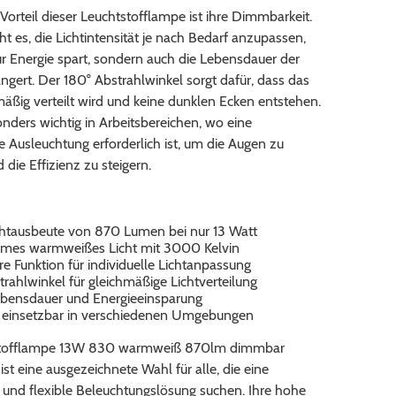
 Vorteil dieser Leuchtstofflampe ist ihre Dimmbarkeit.
ht es, die Lichtintensität je nach Bedarf anzupassen,
r Energie spart, sondern auch die Lebensdauer der
gert. Der 180° Abstrahlwinkel sorgt dafür, dass das
mäßig verteilt wird und keine dunklen Ecken entstehen.
onders wichtig in Arbeitsbereichen, wo eine
 Ausleuchtung erforderlich ist, um die Augen zu
die Effizienz zu steigern.
htausbeute von 870 Lumen bei nur 13 Watt
mes warmweißes Licht mit 3000 Kelvin
 Funktion für individuelle Lichtanpassung
rahlwinkel für gleichmäßige Lichtverteilung
bensdauer und Energieeinsparung
ig einsetzbar in verschiedenen Umgebungen
stofflampe 13W 830 warmweiß 870lm dimmbar
st eine ausgezeichnete Wahl für alle, die eine
 und flexible Beleuchtungslösung suchen. Ihre hohe