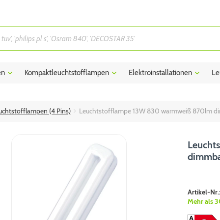
en
Kompaktleuchtstofflampen
Elektroinstallationen
Le
chtstofflampen (4 Pins)
Leuchtstofflampe 13W 830 warmweiß 870lm d
Leucht
dimmba
Artikel-Nr.
Mehr als 3