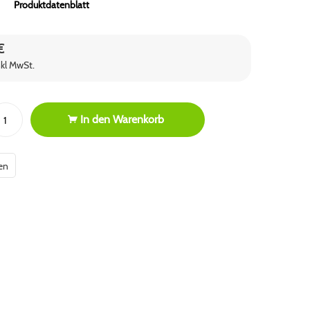
Produktdatenblatt
€
nkl MwSt.
In den
Warenkorb
en