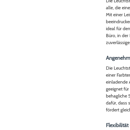
Die Leuchts
alle, die ei
Mit einer Le
beeindrucke
ideal für de
Büro, in de
zuverlässige
Angenehme
Die Leuchtst
einer Farbt
einladende A
geeignet fü
behagliche 
dafür, dass
fördert glei
Flexibilit