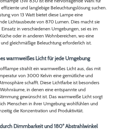
tofflampe 13W 830 ist eine hervorragende Wahl für
ne effiziente und langlebige Beleuchtungslösung suchen.
istung von 13 Watt bietet diese Lampe eine
nde Lichtausbeute von 870 Lumen. Dies macht sie
n Einsatz in verschiedenen Umgebungen, sei es im
r Küche oder in anderen Wohnbereichen, wo eine
 und gleichmäßige Beleuchtung erforderlich ist.
s warmweißes Licht für jede Umgebung
offlampe strahlt ein warmweißes Licht aus, das mit
emperatur von 3000 Kelvin eine gemütliche und
tmosphäre schafft. Diese Lichtfarbe ist besonders
r Wohnräume, in denen eine entspannte und
Stimmung gewünscht ist. Das warmweiße Licht sorgt
 sich Menschen in ihrer Umgebung wohlfühlen und
chzeitig die Konzentration und Produktivität.
ät durch Dimmbarkeit und 180° Abstrahlwinkel