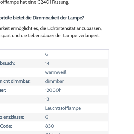
tofflampe hat eine G24Q1 Fassung.
orteile bietet die Dimmbarkeit der Lampe?
eit ermöglicht es, die Lichtintensität anzupassen,
 spart und die Lebensdauer der Lampe verlängert.
G
brauch:
14
warmweiß
icht dimmbar:
dimmbar
er:
12000h
13
Leuchtstofflampe
izienzklasse:
G
 Code:
830