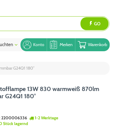
GO
uchten
Blog
Konto
Merken
Warenkorb
immbar G24Q1 180°
stofflampe 13W 830 warmweiß 870lm
r G24Q1 180°
:
2200006336
1-2 Werktage
0 Stück lagernd