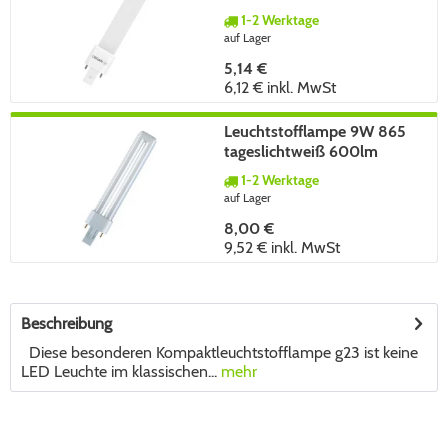
500lm neutralweiß nicht
1-2 Werktage
dimmbar
auf Lager
5,14 €
6,12 €
inkl. MwSt
Leuchtstofflampe 9W 865
tageslichtweiß 600lm
dimmbar G23 180°
1-2 Werktage
auf Lager
8,00 €
9,52 €
inkl. MwSt
Beschreibung
Diese besonderen Kompaktleuchtstofflampe g23 ist keine
LED Leuchte im klassischen...
mehr