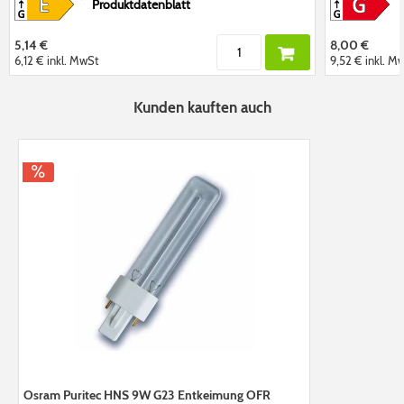
Produktdatenblatt
5,14 €
8,00 €
6,12 €
inkl. MwSt
9,52 €
inkl. M
Kunden kauften auch
Osram Puritec HNS 9W G23 Entkeimung OFR