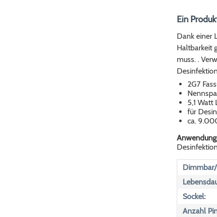
Ein Produk
Dank einer 
Haltbarkeit
muss. . Verw
Desinfektion
2G7 Fas
Nennspa
5,1 Watt 
für Desin
ca. 9.00
Anwendungs
Desinfektio
Dimmbar/n
Lebensdau
Sockel:
Anzahl Pin