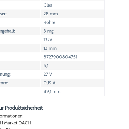
Glas
er:
28 mm
Röhre
rgehalt:
3 mg
TUV
13 mm
8727900804751
5,1
nung:
27 V
rom:
0,19 A
89,1 mm
r Produktsicherheit
formationen:
bH Market DACH