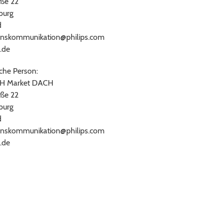
ße 22
burg
d
nskommunikation@philips.com
.de
che Person:
bH Market DACH
ße 22
burg
d
nskommunikation@philips.com
.de