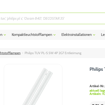
en
Kompaktleuchtstofflampen
Elektroinstallationen
Le
htstofflampen
Philips TUV PL-S 5W 4P 2G7 Entkeimung
Philip
Artikel-Nr.
aktuell lag
Artikeln:
1