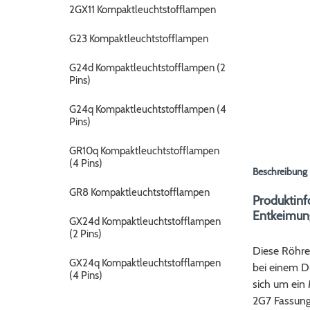
2GX11 Kompaktleuchtstofflampen
G23 Kompaktleuchtstofflampen
G24d Kompaktleuchtstofflampen (2
Pins)
G24q Kompaktleuchtstofflampen (4
Pins)
GR10q Kompaktleuchtstofflampen
(4 Pins)
Beschreibung
GR8 Kompaktleuchtstofflampen
Produktinf
Entkeimun
GX24d Kompaktleuchtstofflampen
(2 Pins)
Diese Röhre
GX24q Kompaktleuchtstofflampen
bei einem D
(4 Pins)
sich um ein
2G7 Fassung