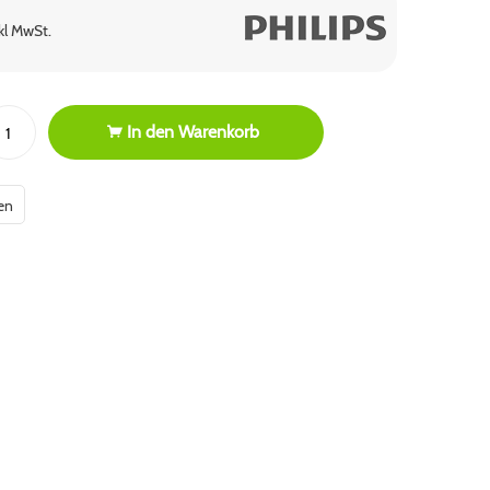
nkl MwSt.
In den
Warenkorb
en