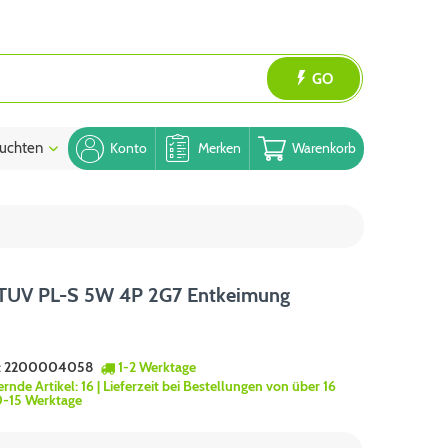
GO
uchten
Blog
Konto
Merken
Warenkorb
s TUV PL-S 5W 4P 2G7 Entkeimung
:
2200004058
1-2 Werktage
ernde Artikel:
16
| Lieferzeit bei Bestellungen von über 16
0-15 Werktage