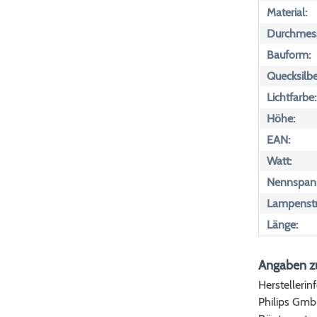
Material:
Durchmess
Bauform:
Quecksilbe
Lichtfarbe:
Höhe:
EAN:
Watt:
Nennspan
Lampenst
Länge:
Angaben zu
Herstellerin
Philips Gm