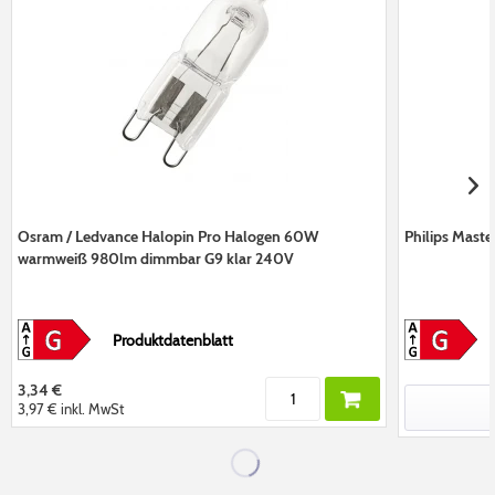
Osram / Ledvance Halopin Pro Halogen 60W
Philips Mast
warmweiß 980lm dimmbar G9 klar 240V
Produktdatenblatt
3,34 €
3,97 €
inkl. MwSt