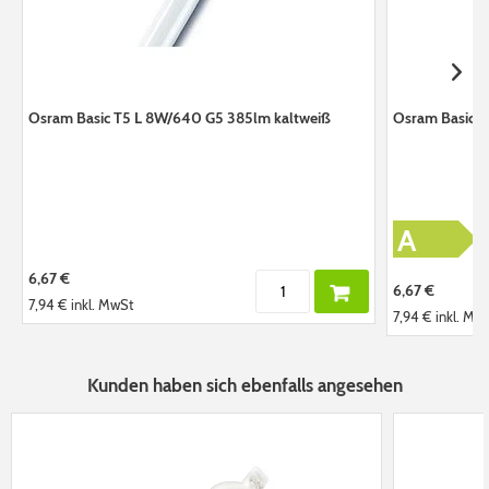
Osram Basic T5 L 8W/640 G5 385lm kaltweiß
Osram Basic 
A
6,67 €
6,67 €
7,94 €
inkl. MwSt
7,94 €
inkl. Mw
Kunden haben sich ebenfalls angesehen