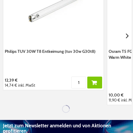
Philips TUV 30W T8 Entkeimung (tuv 30w G30t8)
Osram T5 FQ
Warm White 
12,39 €
14,74 €
inkl. MwSt
10,00 €
11,90 €
inkl. 
Jetzt zum Newsletter anmelden und von Aktionen
profitieren.