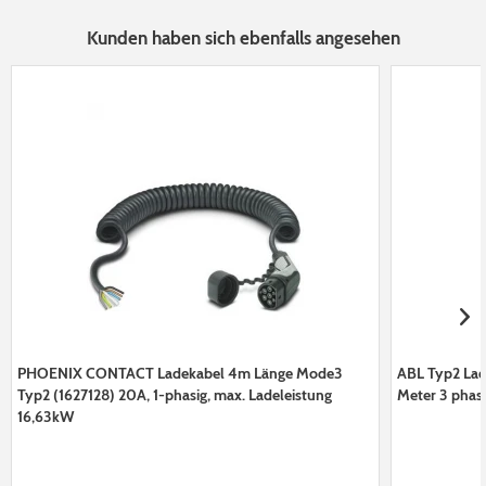
Kunden haben sich ebenfalls angesehen
PHOENIX CONTACT Ladekabel 4m Länge Mode3
ABL Typ2 Lad
Typ2 (1627128) 20A, 1-phasig, max. Ladeleistung
Meter 3 phas
16,63kW